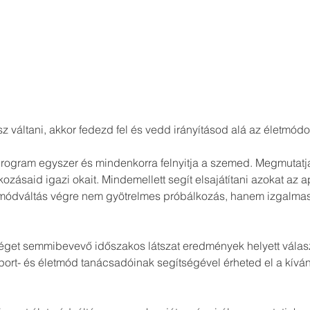
 váltani, akkor fedezd fel és vedd irányításod alá az életmódo
program egyszer és mindenkorra felnyitja a szemed. Megmutatj
ozásaid igazi okait. Mindemellett segít elsajátítani azokat az 
etmódváltás végre nem gyötrelmes próbálkozás, hanem izgalmas
séget semmibevevő időszakos látszat eredmények helyett vál
port- és életmód tanácsadóinak segítségével érheted el a kívá