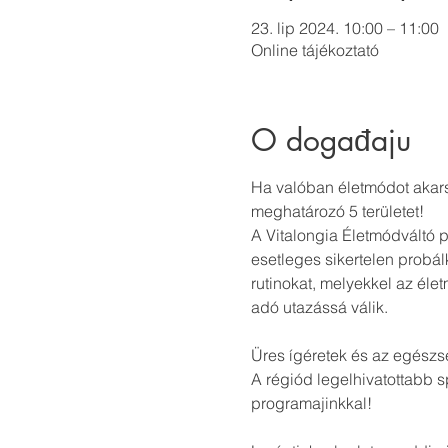
23. lip 2024. 10:00 – 11:00
Online tájékoztató
O događaju
Ha valóban életmódot akarsz
meghatározó 5 területet!
A Vitalongia Életmódváltó 
esetleges sikertelen probálk
rutinokat, melyekkel az él
adó utazássá válik.
Üres ígéretek és az egész
A régiód legelhivatottabb s
programajinkkal!