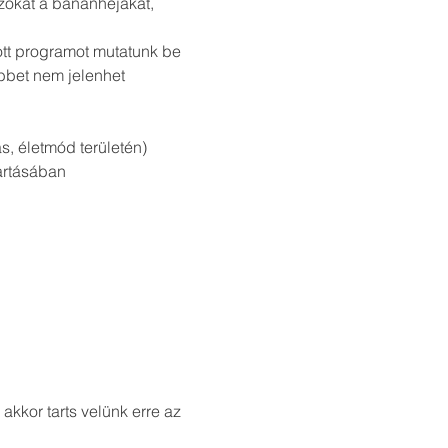
zokat a banánhéjakat, 
ott programot mutatunk be 
bet nem jelenhet 
, életmód területén)
artásában
kkor tarts velünk erre az 