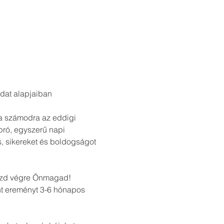
dat alapjaiban 
a számodra az eddigi 
apró, egyszerű napi 
, sikereket és boldogságot 
aszd végre Önmagad!
nt ereményt 3-6 hónapos 