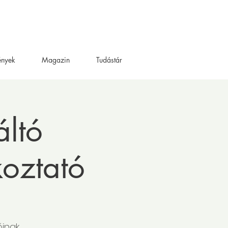
ények
Magazin
Tudástár
áltó
koztató
óinak