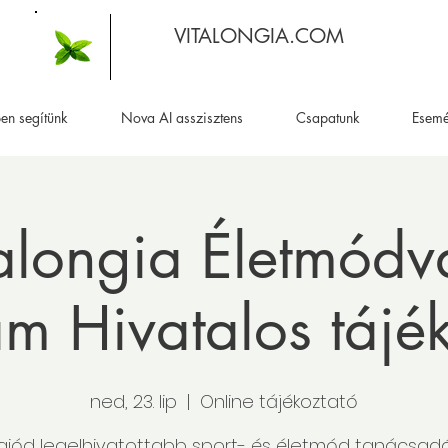
VITALONGIA.COM
en segítünk
Nova AI asszisztens
Csapatunk
Esem
alongia Életmódv
m Hivatalos tájé
ned, 23. lip
  |  
Online tájékoztató
giód legelhivatottabb sport- és életmód tanácsad