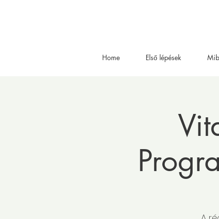
Home
Első lépések
Mib
Vit
Progra
A ré