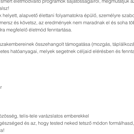
 ismert életmódváltó programok sajátosságairól, megmutatjuk a
alsz!
 helyett, alapvető élettani folyamatokra épülő, személyre szab
mersz és követsz, az eredmények nem maradnak el és soha töb
a megfelelő életmód fenntartása.
b szakembereinek összehangolt támogatása (mozgás, táplálkozás
szetes hatóanyagai, melyek segetnek céljaid elérésben és fennt
r
közösség, telis-tele varázslatos emberekkel
gészséged és az, hogy tested neked tetsző módon formálhasd, a
ra!