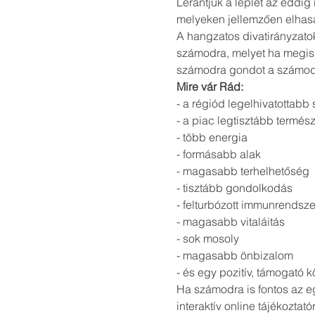
Lerántjuk a leplet az eddig
melyeken jellemzően elhas
A hangzatos divatirányzatok
számodra, melyet ha megis
számodra gondot a számodr
Mire vár Rád:
- a régiód legelhivatottab
- a piac legtisztább termé
- több energia
- formásabb alak
- magasabb terhelhetőség
- tisztább gondolkodás
- felturbózott immunrendsze
- magasabb vitaláitás
- sok mosoly
- magasabb önbizalom
- és egy pozitív, támogató 
Ha számodra is fontos az e
interaktív online tájékoztató