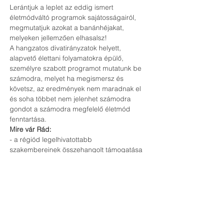
Lerántjuk a leplet az eddig ismert 
életmódváltó programok sajátosságairól, 
megmutatjuk azokat a banánhéjakat, 
melyeken jellemzően elhasalsz!
A hangzatos divatirányzatok helyett, 
alapvető élettani folyamatokra épülő, 
személyre szabott programot mutatunk be 
számodra, melyet ha megismersz és 
követsz, az eredmények nem maradnak el 
és soha többet nem jelenhet számodra 
gondot a számodra megfelelő életmód 
fenntartása.
Mire vár Rád:
- a régiód legelhivatottabb 
szakembereinek összehangolt támogatása 
(mozgás, táplálkozás, életmód területén)
- a piac legtisztább természetes 
hatóanyagai, melyek segetnek céljaid 
elérésben és fenntartásában
- több energia
- formásabb alak