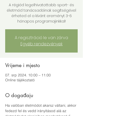
A régiód legelhivatottabb sport- és
életmód tanácsadóinak segítségével
érheted el a kívánt ereményt 3-6
hónapos programajinkkal!
A regisztráció le van zárva
Egyéb rendezvények
Vrijeme i mjesto
07. srp 2024. 10:00 – 11:00
Online tájékoztató
O događaju
Ha valóban életmódot akarsz váltani, akkor 
fedezd fel és vedd irányításod alá az 