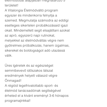
életmódodat alapjaiban meghatározó 5 
területet!
A Vitalongia Életmódváltó program 
egyszer és mindenkorra felnyitja a 
szemed. Megmutatja számodra az eddigi 
esetleges sikertelen probálkozásaid igazi 
okait. Mindemellett segít elsajátítani azokat 
az apró, egyszerű napi rutinokat, 
melyekkel az életmódváltás végre nem 
gyötrelmes próbálkozás, hanem izgalmas, 
sikereket és boldogságot adó utazássá 
válik.
Üres ígéretek és az egészséget 
semmibevevő időszakos látszat 
eredmények helyett válaszd végre 
Önmagad!
A régiód legelhivatottabb sport- és 
életmód tanácsadóinak segítségével 
érheted el a kívánt ereményt 3-6 hónapos 
programajinkkal!