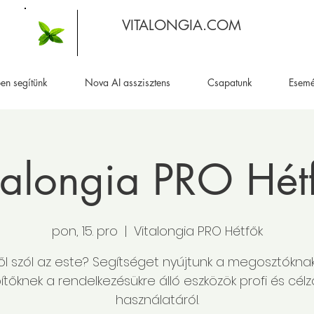
VITALONGIA.COM
en segítünk
Nova AI asszisztens
Csapatunk
Esem
talongia PRO Hét
pon, 15. pro
  |  
Vitalongia PRO Hétfők
ől szól az este? Segítséget nyújtunk a megosztókna
ítőknek a rendelkezésükre álló eszközök profi és célz
használatáról.