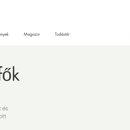
ények
Magazin
Tudástár
fők
k és
ott