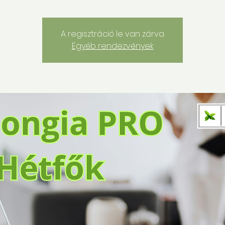
A regisztráció le van zárva
Egyéb rendezvények