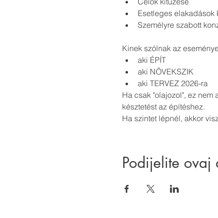
Célok kitűzése
Esetleges elakadások 
Személyre szabott konz
Kinek szólnak az esemény
aki ÉPÍT
aki NÖVEKSZIK
aki TERVEZ 2026-ra
Ha csak "olajozol", ez nem 
késztetést az építéshez.
Ha szintet lépnél, akkor visz
Podijelite ovaj