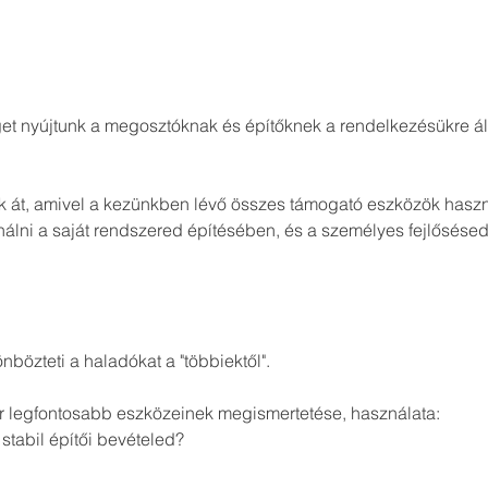
get nyújtunk a megosztóknak és építőknek a rendelkezésükre áll
 át, amivel a kezünkben lévő összes támogató eszközök haszná
álni a saját rendszered építésében, és a személyes fejlősése
bözteti a haladókat a "többiektől". 
r legfontosabb eszközeinek megismertetése, használata:
tabil építői bevételed?