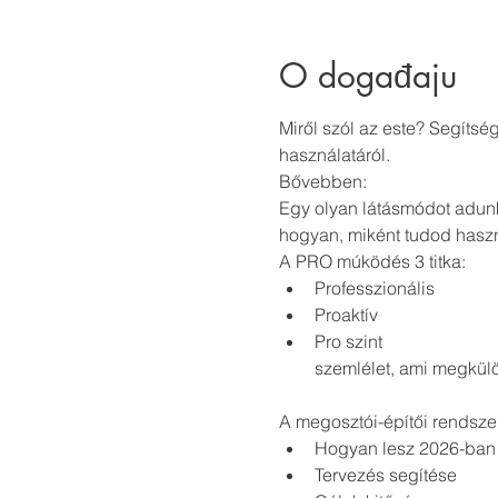
O događaju
Miről szól az este? Segítsé
használatáról.
Bővebben:
Egy olyan látásmódot adunk
hogyan, miként tudod haszn
A PRO múködés 3 titka:
Professzionális
Proaktív
Pro szint
szemlélet, ami megkülön
A megosztói-építői rendsze
Hogyan lesz 2026-ban s
Tervezés segítése