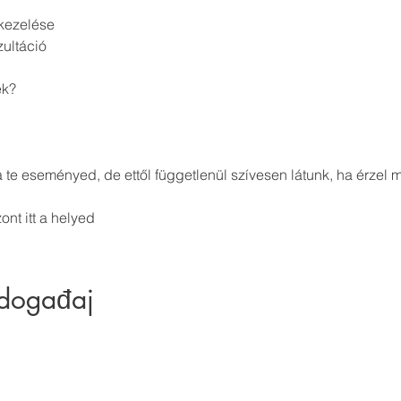
kezelése
ultáció
ek?
a te eseményed, de ettől függetlenül szívesen látunk, ha érzel
ont itt a helyed
 događaj