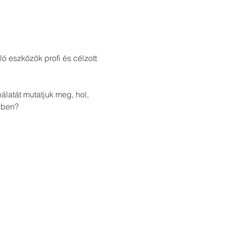
ó eszközök profi és célzott 
latát mutatjuk meg, hol, 
dben?