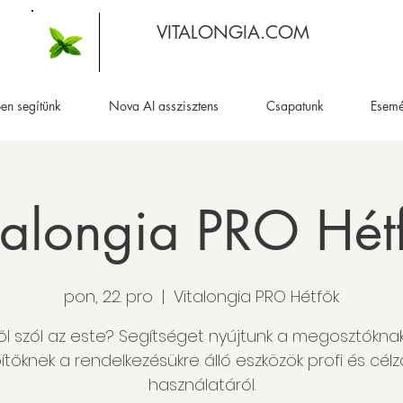
VITALONGIA.COM
en segítünk
Nova AI asszisztens
Csapatunk
Esem
talongia PRO Hét
pon, 22. pro
  |  
Vitalongia PRO Hétfők
ől szól az este? Segítséget nyújtunk a megosztókna
ítőknek a rendelkezésükre álló eszközök profi és célz
használatáról.