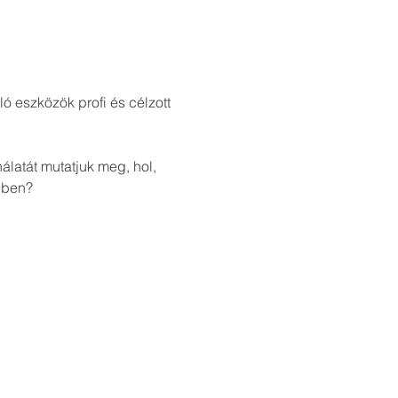
ó eszközök profi és célzott 
latát mutatjuk meg, hol, 
dben?