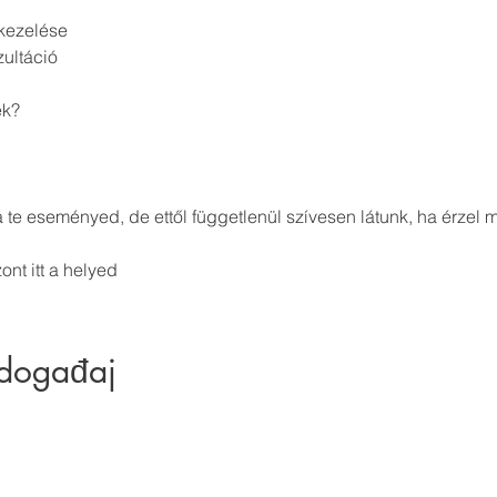
kezelése
ultáció
ek?
a te eseményed, de ettől függetlenül szívesen látunk, ha érzel
ont itt a helyed
 događaj