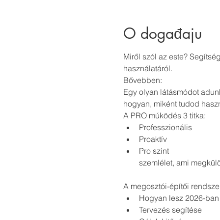
O događaju
Miről szól az este? Segítsé
használatáról.
Bővebben:
Egy olyan látásmódot adunk
hogyan, miként tudod haszn
A PRO múködés 3 titka:
Professzionális
Proaktív
Pro szint
szemlélet, ami megkülön
A megosztói-építői rendsze
Hogyan lesz 2026-ban s
Tervezés segítése