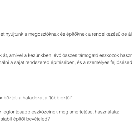
get nyújtunk a megosztóknak és építőknek a rendelkezésükre áll
 át, amivel a kezünkben lévő összes támogató eszközök haszná
álni a saját rendszered építésében, és a személyes fejlősése
bözteti a haladókat a "többiektől". 
r legfontosabb eszközeinek megismertetése, használata:
tabil építői bevételed?