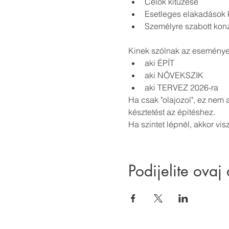
Célok kitűzése
Esetleges elakadások 
Személyre szabott konz
Kinek szólnak az esemény
aki ÉPÍT
aki NÖVEKSZIK
aki TERVEZ 2026-ra
Ha csak "olajozol", ez nem 
késztetést az építéshez.
Ha szintet lépnél, akkor visz
Podijelite ovaj