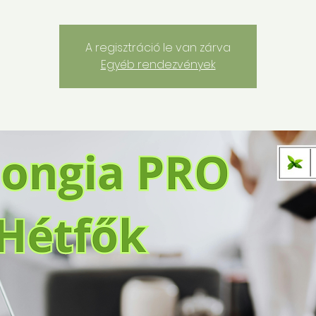
A regisztráció le van zárva
Egyéb rendezvények