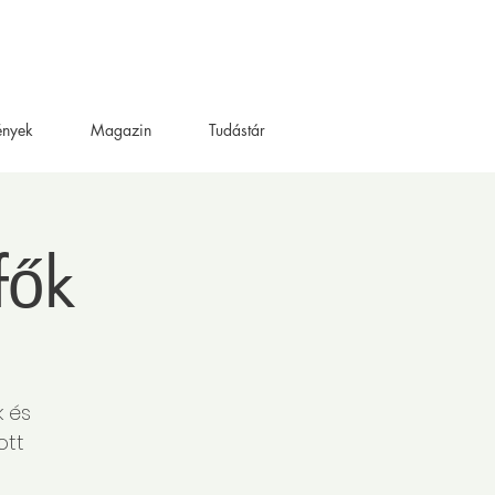
ények
Magazin
Tudástár
fők
k és
ott