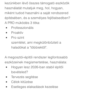
kezünkben lévő összes támogató eszközök 
használatát mutatjuk meg, hol, hogyan, 
miként tudod használni a saját rendszered 
építésében, és a személyes fejlősésedben?
A PRO múködés 3 titka:
Professzionális
Proaktív
Pro szint
szemlélet, ami megkülönbözteti a 
haladókat a "többiektől". 
A megosztói-építői rendszer legfontosabb 
eszközeinek megismertetése, használata:
Hogyan lesz 2026-ban stabil építői 
bevételed?
Tervezés segítése
Célok kitűzése
Esetleges elakadások kezelése
Személyre szabott konzultáció
Kinek szólnak az események?