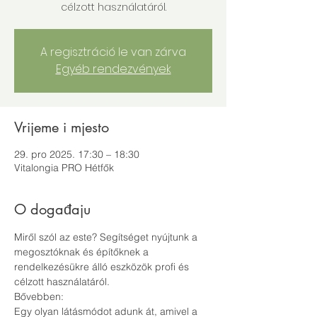
célzott használatáról.
A regisztráció le van zárva
Egyéb rendezvények
Vrijeme i mjesto
29. pro 2025. 17:30 – 18:30
Vitalongia PRO Hétfők
O događaju
Miről szól az este? Segítséget nyújtunk a 
megosztóknak és építőknek a 
rendelkezésükre álló eszközök profi és 
célzott használatáról.
Bővebben:
Egy olyan látásmódot adunk át, amivel a 