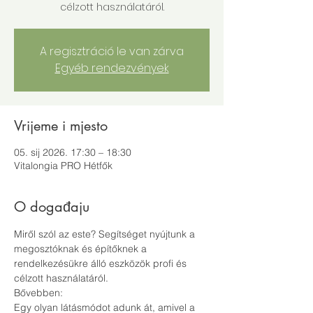
célzott használatáról.
A regisztráció le van zárva
Egyéb rendezvények
Vrijeme i mjesto
05. sij 2026. 17:30 – 18:30
Vitalongia PRO Hétfők
O događaju
Miről szól az este? Segítséget nyújtunk a 
megosztóknak és építőknek a 
rendelkezésükre álló eszközök profi és 
célzott használatáról.
Bővebben:
Egy olyan látásmódot adunk át, amivel a 