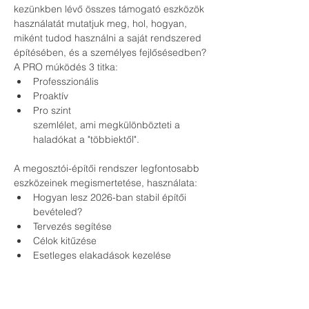
kezünkben lévő összes támogató eszközök 
használatát mutatjuk meg, hol, hogyan, 
miként tudod használni a saját rendszered 
építésében, és a személyes fejlősésedben?
A PRO múködés 3 titka:
Professzionális
Proaktív
Pro szint
szemlélet, ami megkülönbözteti a 
haladókat a "többiektől". 
A megosztói-építői rendszer legfontosabb 
eszközeinek megismertetése, használata:
Hogyan lesz 2026-ban stabil építői 
bevételed?
Tervezés segítése
Célok kitűzése
Esetleges elakadások kezelése
Személyre szabott konzultáció
Kinek szólnak az események?