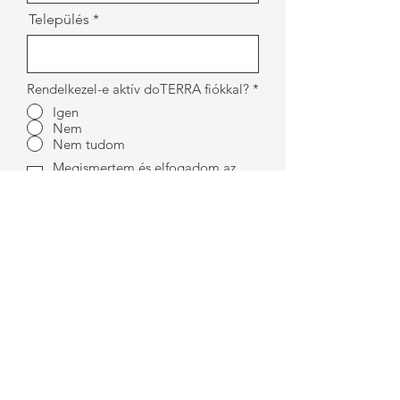
Település
Rendelkezel-e aktív doTERRA fiókkal?
*
Igen
Nem
Nem tudom
Megismertem és elfogadom az
Adatkezelési Tájékoztatót!
TOVÁBB
VEZETŐI ANYAGOK
BELÉPÉS
BELÉPÉS