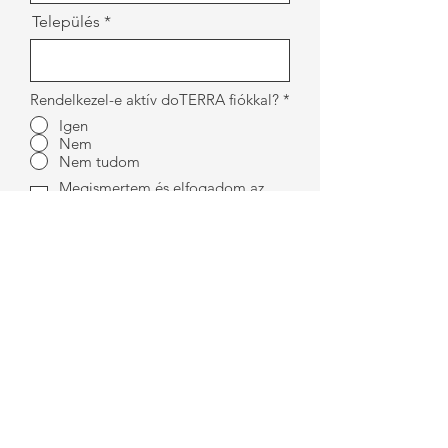
Település
Rendelkezel-e aktív doTERRA fiókkal?
*
Igen
Nem
Nem tudom
Megismertem és elfogadom az
Adatkezelési Tájékoztatót!
TOVÁBB
VEZETŐI ANYAGOK
BELÉPÉS
BELÉPÉS