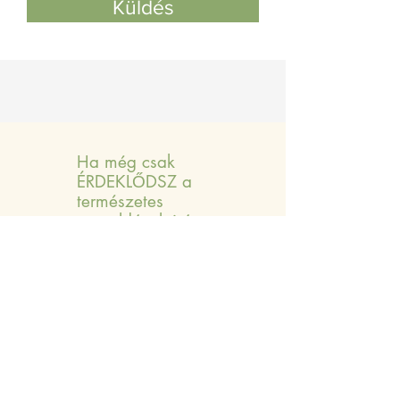
Küldés
Ha még csak
ÉRDEKLŐDSZ a
természetes
megoldások iránt
Szeretnéd megtudni, hogyan segíthetnek
a dōTERRA illóolajok a mindennapi
problémáid megoldásában? Ismerd meg
a termékeket, hatásukat és használati
lehetőségeiket!
Miért olyan különlegesek ezek a
termékek?
Mire nyújtanak neked és családodnak
hatékony, természetes megoldásokat?