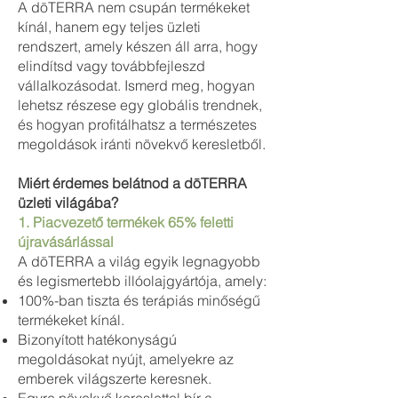
A dōTERRA nem csupán termékeket
kínál, hanem egy teljes üzleti
rendszert, amely készen áll arra, hogy
elindítsd vagy továbbfejleszd
vállalkozásodat. Ismerd meg, hogyan
lehetsz részese egy globális trendnek,
és hogyan profitálhatsz a természetes
megoldások iránti növekvő keresletből.
Miért érdemes belátnod a dōTERRA
üzleti világába?
1. Piacvezető termékek 65% feletti
újravásárlással
A dōTERRA a világ egyik legnagyobb
és legismertebb illóolajgyártója, amely:
100%-ban tiszta és terápiás minőségű
termékeket kínál.
Bizonyított hatékonyságú
megoldásokat nyújt, amelyekre az
emberek világszerte keresnek.