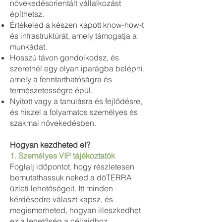
növekedésorientált vállalkozást
építhetsz.
Értékeled a készen kapott know-how-t
és infrastruktúrát, amely támogatja a
munkádat.
Hosszú távon gondolkodsz, és
szeretnél egy olyan iparágba belépni,
amely a fenntarthatóságra és
természetességre épül.
Nyitott vagy a tanulásra és fejlődésre,
és hiszel a folyamatos személyes és
szakmai növekedésben.
Hogyan kezdheted el?
1. Személyes VIP tájékoztatók
Foglalj időpontot, hogy részletesen
bemutathassuk neked a dōTERRA
üzleti lehetőségeit. Itt minden
kérdésedre választ kapsz, és
megismerheted, hogyan illeszkedhet
ez a lehetőség a céljaidhoz.