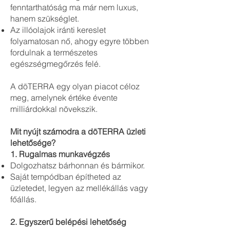
fenntarthatóság ma már nem luxus,
hanem szükséglet.
Az illóolajok iránti kereslet
folyamatosan nő, ahogy egyre többen
fordulnak a természetes
egészségmegőrzés felé.
A dōTERRA egy olyan piacot céloz
meg, amelynek értéke évente
milliárdokkal növekszik.
Mit nyújt számodra a dōTERRA üzleti
lehetősége?
1. Rugalmas munkavégzés
Dolgozhatsz bárhonnan és bármikor.
Saját tempódban építheted az
üzletedet, legyen az mellékállás vagy
főállás.
2. Egyszerű belépési lehetőség