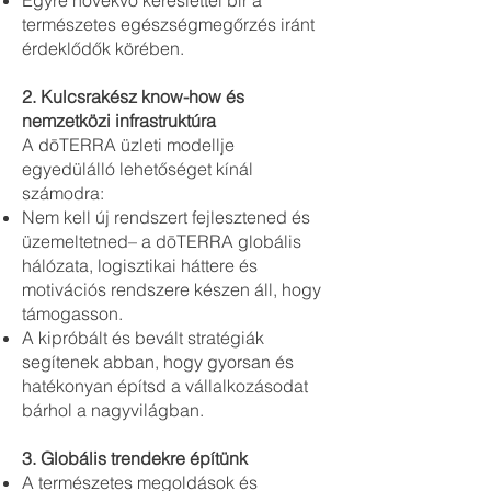
Egyre növekvő kereslettel bír a
természetes egészségmegőrzés iránt
érdeklődők körében.
2. Kulcsrakész know-how és
nemzetközi infrastruktúra
A dōTERRA üzleti modellje
egyedülálló lehetőséget kínál
számodra:
Nem kell új rendszert fejlesztened és
üzemeltetned– a dōTERRA globális
hálózata, logisztikai háttere és
motivációs rendszere készen áll, hogy
támogasson.
A kipróbált és bevált stratégiák
segítenek abban, hogy gyorsan és
hatékonyan építsd a vállalkozásodat
bárhol a nagyvilágban.
3. Globális trendekre építünk
A természetes megoldások és