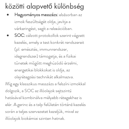
közötti alapvető különbség
Hagyományos masszázs:
 elsősorban az 
izmok feszültségét oldja, javítja a 
vérkeringést, segít a relaxációban.
SOC:
 célzott protokollok szerint végzett 
kezelés, amely a test konkrét rendszereit 
(pl. emésztés, immunrendszer, 
idegrendszer) támogatja, és a fizikai 
tünetek mögött meghúzódó érzelmi, 
energetikai blokkokat is oldja, az 
olajrétegzési technikát alkalmazva.
Míg egy klasszikus masszázs a felszíni izmokkal 
dolgozik, a SOC az illóolajok sejtszintű 
hatásával kombinálva mélyebb rétegekhez is 
elér. A gerinc és a talp felületén történő kezelés 
során a teljes szervezetet kezeljük, mivel az 
illóolajok biokémiai szinten hatnak.