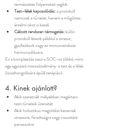
természetes folyamatait segítik.
Test–lélek kapcsolódás:
 a protokoll 
nemcsak a tünetet, hanem a mögöttes 
érzelmi okot is kezeli.
Célzott rendszer-támogatás:
 külön 
protokoll létezik például a stressz, 
gyulladások vagy az immunrendszer 
harmonizálására.
Ez a komplexitás teszi a SOC-ot többé, mint 
egy egyszerű masszázsélmény: a test és a lélek 
összehangolására épülő terápiává.
4. Kinek ajánlott?
Akik szeretnék mélyebben megérteni 
testi tüneteik üzenetét
Akik holisztikus megoldást keresnek 
stresszre, fáradtságra vagy visszatérő 
panaszokra