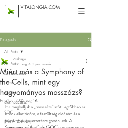
VITALONGIA.COM
Bejegyzés
All Posts
Vitalongia
All Posts
2025. aug. 4.
2 perc olvasás
Miért más a Symphony of
stresszkezelés
the Cells, mint egy
utazás
hagyományos masszázs?
podcast
Frissítve:
2025. aug. 18.
életmódváltás
Ha meghalljuk a „masszázs” szót, legtöbben az 
SOC
izmok ellazítására, a feszültség oldására és a 
jóleső testi kényeztetésre gondolunk. A 
Érzelmi Áttörés
Symphony of the Cells (SOC)
 azonban ennél 