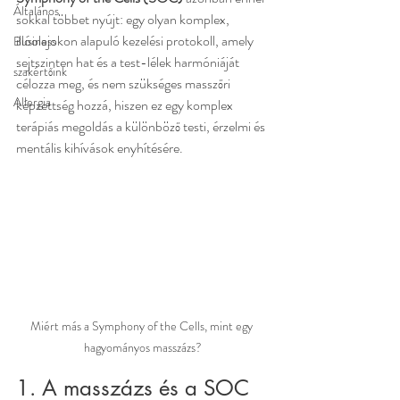
Általános
sokkal többet nyújt: egy olyan komplex, 
illóolajokon alapuló kezelési protokoll, amely 
Business
sejtszinten hat és a test-lélek harmóniáját 
szakértőink
célozza meg, és nem szükséges masszőri 
Allergia
képzettség hozzá, hiszen ez egy komplex 
terápiás megoldás a különböző testi, érzelmi és 
mentális kihívások enyhítésére.
Miért más a Symphony of the Cells, mint egy 
hagyományos masszázs?
1. A masszázs és a SOC 