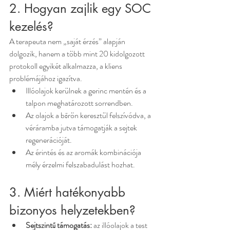
2. Hogyan zajlik egy SOC 
kezelés?
A terapeuta nem „saját érzés” alapján 
dolgozik, hanem a több mint 20 kidolgozott 
protokoll egyikét alkalmazza, a kliens 
problémájához igazítva.
Illóolajok kerülnek a gerinc mentén és a 
talpon meghatározott sorrendben.
Az olajok a bőrön keresztül felszívódva, a 
véráramba jutva támogatják a sejtek 
regenerációját.
Az érintés és az aromák kombinációja 
mély érzelmi felszabadulást hozhat.
3. Miért hatékonyabb 
bizonyos helyzetekben?
Sejtszintű támogatás:
 az illóolajok a test 