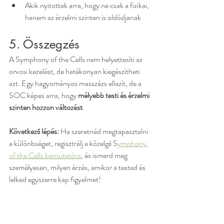
Akik nyitottak arra, hogy ne csak a fizikai, 
hanem az érzelmi szinten is oldódjanak
5. Összegzés
A Symphony of the Cells nem helyettesíti az 
orvosi kezelést, de hatékonyan kiegészítheti 
azt. Egy hagyományos masszázs ellazít, de a 
SOC képes arra, hogy 
mélyebb testi és érzelmi 
szinten hozzon változást
.
Következő lépés:
 Ha szeretnéd megtapasztalni 
a különbséget, regisztrálj a közelgő S
ymphony 
of the Cells bemutatóra
, és ismerd meg 
személyesen, milyen érzés, amikor a tested és 
lelked egyszerre kap figyelmet!