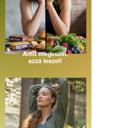
Fedezd fel, mit tehetsz
Amit megeszel,
azzá leszel!