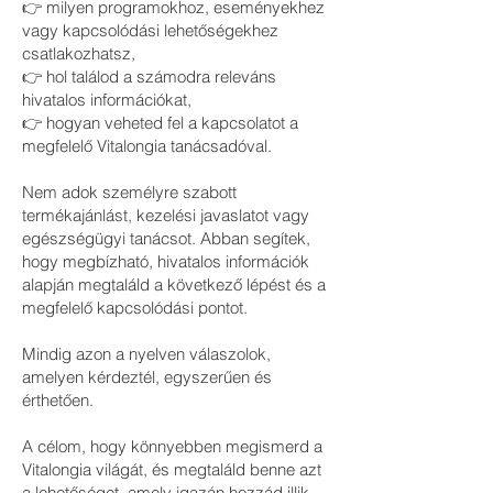
👉 milyen programokhoz, eseményekhez
vagy kapcsolódási lehetőségekhez
csatlakozhatsz,
👉 hol találod a számodra releváns
hivatalos információkat,
👉 hogyan veheted fel a kapcsolatot a
megfelelő Vitalongia tanácsadóval.
Nem adok személyre szabott
termékajánlást, kezelési javaslatot vagy
egészségügyi tanácsot. Abban segítek,
hogy megbízható, hivatalos információk
alapján megtaláld a következő lépést és a
megfelelő kapcsolódási pontot.
Mindig azon a nyelven válaszolok,
amelyen kérdeztél, egyszerűen és
érthetően.
A célom, hogy könnyebben megismerd a
Vitalongia világát, és megtaláld benne azt
a lehetőséget, amely igazán hozzád illik.