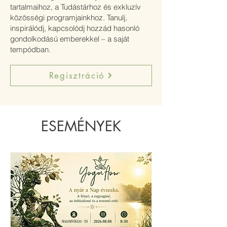
tartalmaihoz, a Tudástárhoz és exkluzív
közösségi programjainkhoz. Tanulj,
inspirálódj, kapcsolódj hozzád hasonló
gondolkodású emberekkel – a saját
tempódban.
Regisztráció
ESEMÉNYEK