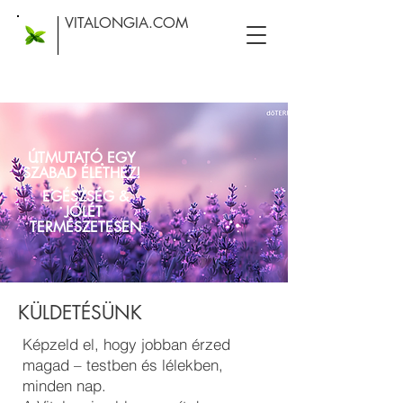
VITALONGIA.COM
ÚTMUTATÓ EGY
SZABAD ÉLETHEZ!
EGÉSZSÉG &
JÓLÉT
TERMÉSZETESEN
KÜLDETÉSÜNK
Képzeld el, hogy jobban érzed
magad – testben és lélekben,
minden nap.