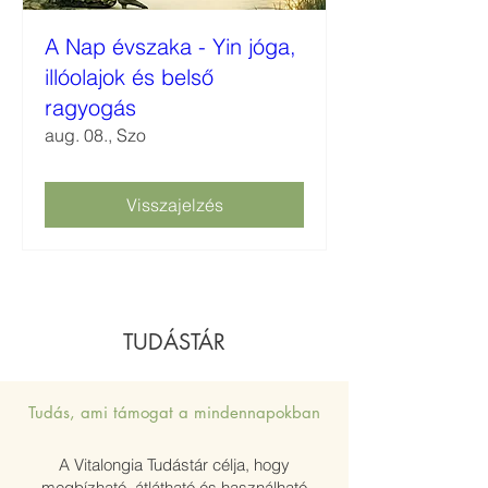
A Nap évszaka - Yin jóga,
illóolajok és belső
ragyogás
aug. 08., Szo
Visszajelzés
TUDÁSTÁR
Tudás, ami támogat a mindennapokban
A Vitalongia Tudástár célja, hogy
megbízható, átlátható és használható