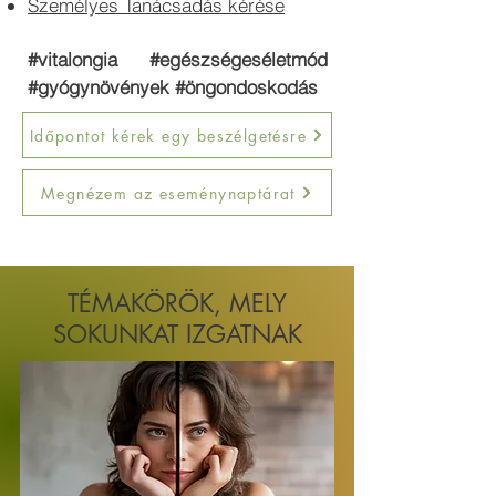
Személyes Tanácsadás kérése
#vitalongia #egészségeséletmód
#gyógynövények #öngondoskodás
Időpontot kérek egy beszélgetésre
Megnézem az eseménynaptárat
TÉMAKÖRÖK, MELY
SOKUNKAT IZGATNAK