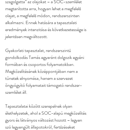
szagolgatta” az olajokat – a SOC-szemlélet 
megtanította arra, hogyan lehet a megfelelő 
olajat, a megfelelő módon, rendszerszinten 
alkalmazni. Ennek hatására a tapasztalati 
eredmények intenzitása és következetessége is 
jelentősen megváltozott.
Gyakorlati tapasztalat, rendszerszintű 
gondolkodás Tamás egyaránt dolgozik egyéni 
formában és csoportos folyamatokban. 
Megközelítésének középpontjában nem a 
tünetek elnyomása, hanem a szervezet 
öngyógyító folyamatait támogató rendszer-
szemlélet áll.
Tapasztalatai között szerepelnek olyan 
élethelyzetek, ahol a SOC-alapú megközelítés 
gyors és látványos változást hozott – legyen 
szó legyengült állapotokról, fertőzéseket 