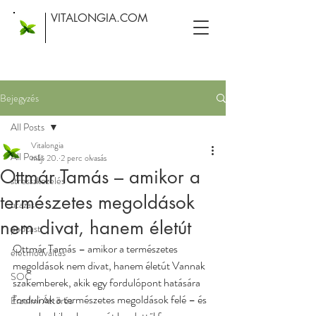
VITALONGIA.COM
Bejegyzés
All Posts
Vitalongia
All Posts
máj. 20.
2 perc olvasás
Ottmár Tamás – amikor a
stresszkezelés
természetes megoldások
utazás
nem divat, hanem életút
podcast
Ottmár Tamás – amikor a természetes 
életmódváltás
megoldások nem divat, hanem életút Vannak 
SOC
szakemberek, akik egy fordulópont hatására 
fordulnak a természetes megoldások felé – és 
Érzelmi Áttörés