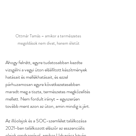
Ottmár Tamás – amikor a természetes 
megoldások nem divat, hanem életút
Ahogy felnőtt, egyre tudatosabban kezdte 
vizsgálni a vegyi úton előállított készítmények 
hatásait és mellékhatásait, és ezzel 
párhuzamosan egyre következetesebben 
maradt meg a tiszta, természetes megközelítés 
mellett. Nem fordult irányt – egyszerűen 
tovább ment azon az úton, amin mindig is járt.
Az illóolajok és a SOC-szemlélet találkozása 
2021-ben találkozott először az esszenciális 
olajok rendszerével, amikor Udvarácz István 