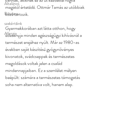
vannak, akiknek ez az út kezdettől fogva 
Általános
magától értetődő. Ottmár Tamás az utóbbiak 
Business
közé tartozik.
szakértőink
Gyermekkorában azt látta otthon, hogy 
Allergia
édesanyja minden egészségügyi kihívásnál a 
természet erejéhez nyúlt. Már az 1980-as 
években saját készítésű gyógynövényes 
kivonatok, svédcseppek és természetes 
megoldások voltak jelen a család 
mindennapjaiban. Ez a szemlélet mélyen 
beépült: számára a természetes támogatás 
soha nem alternatíva volt, hanem alap.