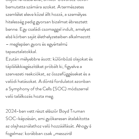
bemutatta számára azokat. A természetes 
szemlélet eleve közel állt hozzá, a személyes 
hitelesség pedig gyorsan bizalmat ébresztett 
benne. Egy családi csomaggal indult, amelyet 
első körben saját élethelyzeteiben alkalmazott 
– meglepően gyors és egyértelmű 
tapasztalatokkal.
Ezután mélyebbre ásott: különböző olajokat és 
táplálékkiegészítőket próbált ki, figyelve a 
szervezeti reakciókat, az összefüggéseket és a 
valódi hatásokat. A döntő fordulatot azonban 
a Symphony of the Cells (SOC) módszerrel 
való találkozás hozta meg.
2024-ben vett részt először Boyd Truman 
SOC-képzésén, ami gyökeresen átalakította 
az olajhasználathoz való hozzáállását. Ahogy ő 
fogalmaz: korábban csak „messziről 