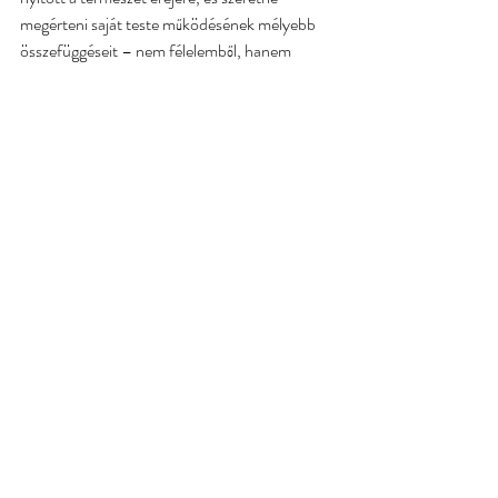
megérteni saját teste működésének mélyebb 
összefüggéseit – nem félelemből, hanem 
tudatosságból.
Kapcsolódás a Vitalongia szemléletéhez A 
Vitalongia közösségében SOC szakértőként 
Tamás ugyanazt képviseli, amit egész életében: 
a természetes megoldások iránti mély 
tiszteletet, a rendszerszintű gondolkodást és az 
emberközpontú megközelítést. Nem kész 
válaszokat kínál, hanem utakat mutat – 
mindenkit a saját ritmusában, saját 
felelősségével kísérve.