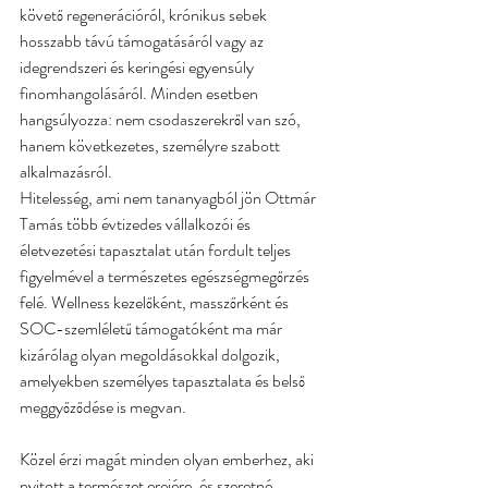
követő regenerációról, krónikus sebek 
hosszabb távú támogatásáról vagy az 
idegrendszeri és keringési egyensúly 
finomhangolásáról. Minden esetben 
hangsúlyozza: nem csodaszerekről van szó, 
hanem következetes, személyre szabott 
alkalmazásról.
Hitelesség, ami nem tananyagból jön Ottmár 
Tamás több évtizedes vállalkozói és 
életvezetési tapasztalat után fordult teljes 
figyelmével a természetes egészségmegőrzés 
felé. Wellness kezelőként, masszőrként és 
SOC-szemléletű támogatóként ma már 
kizárólag olyan megoldásokkal dolgozik, 
amelyekben személyes tapasztalata és belső 
meggyőződése is megvan.
Közel érzi magát minden olyan emberhez, aki 
nyitott a természet erejére, és szeretné 