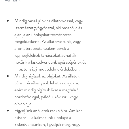
Mindig beszéljünk az állatorvossal, vagy    
  természetgyógyásszal, aki használja és 
ajánlja az illóolajokat természetes      
megoldásként : Az állatorvosunk, vagy 
aromaterapeuta szakemberek a      
legmegfelelőbb tanácsokat adhatják 
nekünk a kiskedvencünk egészségének és 
     biztonságának védelme érdekében.
Mindig hígítsuk az olajokat: Az állatok 
bőre      érzékenyebb lehet az olajokra, 
ezért mindig hígítsuk őket a megfelelő      
hordozóolajjal, például kókusz- vagy 
olívaolajjal.
Figyeljünk az állatok reakcióira: Amikor 
először      alkalmazunk illóolajat a 
kiskedvencünkön, figyeljük meg, hogy 