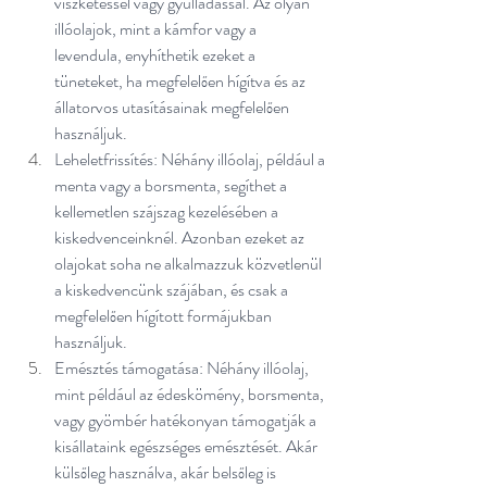
viszketéssel vagy gyulladással. Az olyan 
illóolajok, mint a kámfor vagy a 
levendula, enyhíthetik ezeket a 
tüneteket, ha megfelelően hígítva és az 
állatorvos utasításainak megfelelően 
használjuk.
Leheletfrissítés: Néhány illóolaj, például a 
menta vagy a borsmenta, segíthet a 
kellemetlen szájszag kezelésében a 
kiskedvenceinknél. Azonban ezeket az 
olajokat soha ne alkalmazzuk közvetlenül 
a kiskedvencünk szájában, és csak a 
megfelelően hígított formájukban 
használjuk.
Emésztés támogatása: Néhány illóolaj, 
mint például az édeskömény, borsmenta, 
vagy gyömbér hatékonyan támogatják a 
kisállataink egészséges emésztését. Akár 
külsőleg használva, akár belsőleg is 