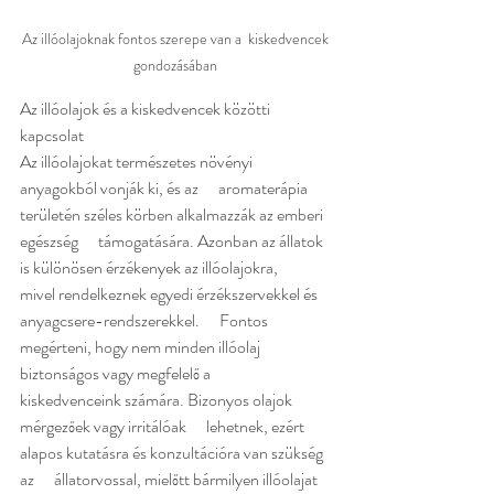
Az illóolajoknak fontos szerepe van a  kiskedvencek 
gondozásában 
Az illóolajok és a kiskedvencek közötti 
kapcsolat      
Az illóolajokat természetes növényi 
anyagokból vonják ki, és az      aromaterápia 
területén széles körben alkalmazzák az emberi 
egészség      támogatására. Azonban az állatok 
is különösen érzékenyek az illóolajokra,      
mivel rendelkeznek egyedi érzékszervekkel és 
anyagcsere-rendszerekkel.      Fontos 
megérteni, hogy nem minden illóolaj 
biztonságos vagy megfelelő a      
kiskedvenceink számára. Bizonyos olajok 
mérgezőek vagy irritálóak      lehetnek, ezért 
alapos kutatásra és konzultációra van szükség 
az      állatorvossal, mielőtt bármilyen illóolajat 