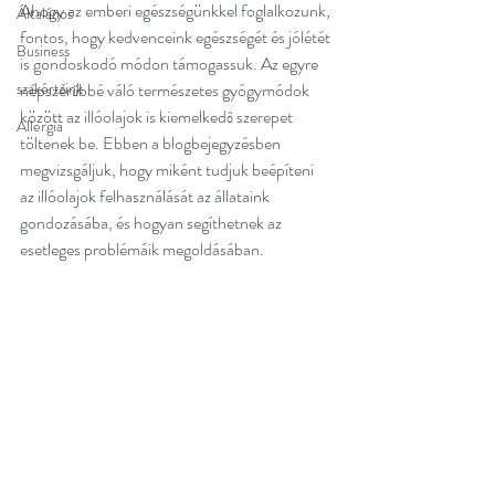
Ahogy az emberi egészségünkkel foglalkozunk, 
Általános
fontos, hogy kedvenceink egészségét és jólétét 
Business
is gondoskodó módon támogassuk. Az egyre 
szakértőink
népszerűbbé váló természetes gyógymódok 
között az illóolajok is kiemelkedő szerepet 
Allergia
töltenek be. Ebben a blogbejegyzésben 
megvizsgáljuk, hogy miként tudjuk beépíteni 
az illóolajok felhasználását az állataink 
gondozásába, és hogyan segíthetnek az 
esetleges problémáik megoldásában.