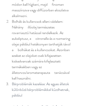
módon kell hígítani, majd      finoman 
masszírozva vagy diffúzorban eloszlatva 
alkalmazni. 
Bolhák és kullancsok elleni védelem: 
Néhány      illóolaj természetes 
rovarriasztó hatással rendelkezik. Az 
eukaliptusz, a      citronella és a rozmaring 
olajai például hatékonyan tarthatják távol 
a      bolhákat és a kullancsokat. Azonban 
ezeket az olajokat csak kifejezetten      
kiskedvencek számára kifejlesztett 
termékekben vagy az 
állatorvos/aromaterapeuta      tanácsával 
kell használni. 
Bőrproblémák kezelése: Az egyes állatok 
különböző bőrproblémákkal küzdhetnek, 
például 