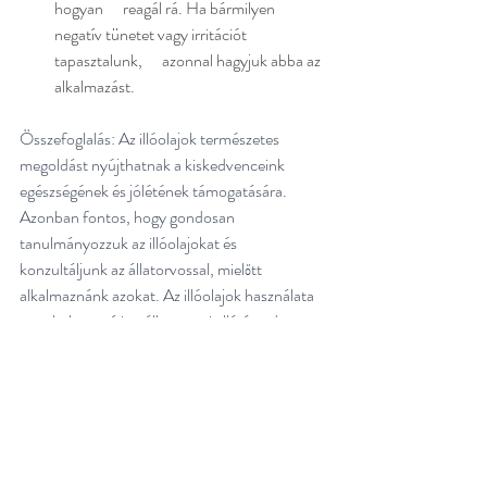
hogyan      reagál rá. Ha bármilyen 
negatív tünetet vagy irritációt 
tapasztalunk,      azonnal hagyjuk abba az 
alkalmazást.
Összefoglalás: Az illóolajok természetes 
megoldást nyújthatnak a kiskedvenceink 
egészségének és jólétének támogatására. 
Azonban fontos, hogy gondosan 
tanulmányozzuk az illóolajokat és 
konzultáljunk az állatorvossal, mielőtt 
alkalmaznánk azokat. Az illóolajok használata 
nem helyettesíti az állatorvosi ellátást, de egy 
hatékony kiegészítő lehet a kiskedvenceink 
gondozásában. Amikor megfelelően 
használjuk, az illóolajok segíthetnek 
csökkenteni a stresszt, kezelni a 
bőrproblémákat és védeni a kiskedvenceinket 
a rovaroktól. Mindig ügyeljünk a biztonságra 