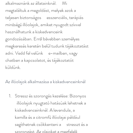
alkalmaznánk az állatainknál.      Mi 
megtaláltuk a megoldást, melyek azok a 
teljesen biztonságos      esszenciális, terápiás 
minőségű illóolajok, amiket nyugodt szívvel      
használhatunk a kiskedvenceink 
gondozásában. Erről bővebben személyes      
megkeresés keretén belül tudunk tájékoztatást 
adni. Vedd fel velünk      e-mailben, vagy 
chatben a kapcsolatot, és tájékoztatót 
küldünk.
Az illóolajok alkalmazása a kiskedvenceinknél 
Stressz és szorongás kezelése: Bizonyos    
  illóolajok nyugtató hatásúak lehetnek a 
kiskedvenceinknél. A levendula, a      
kamilla és a citromfű illóolajai például 
segíthetnek csökkenteni a      stresszt és a 
szorongást. Az olajokat a megfelelő 