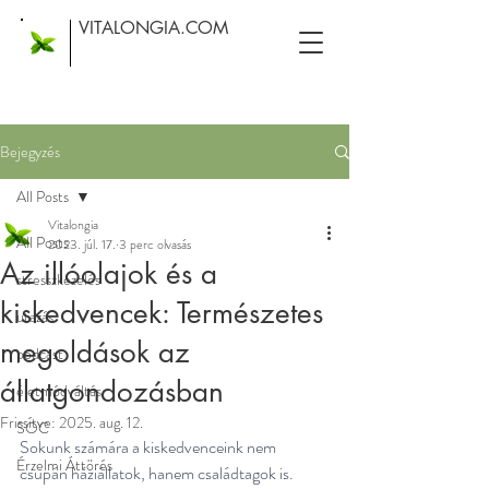
VITALONGIA.COM
Bejegyzés
All Posts
Vitalongia
All Posts
2023. júl. 17.
3 perc olvasás
Az illóolajok és a
stresszkezelés
kiskedvencek: Természetes
utazás
megoldások az
podcast
állatgondozásban
életmódváltás
Frissítve:
2025. aug. 12.
SOC
Sokunk számára a kiskedvenceink nem 
Érzelmi Áttörés
csupán háziállatok, hanem családtagok is. 