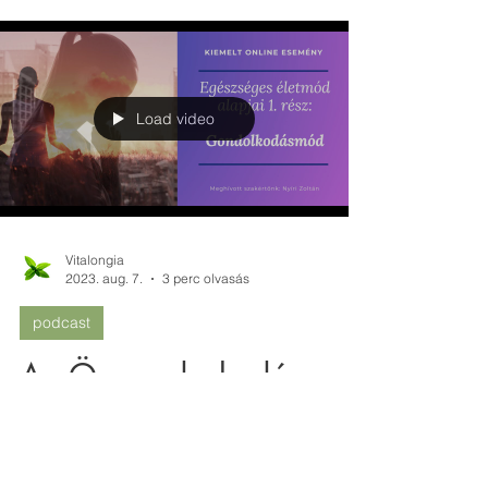
Load video
Vitalongia
2023. aug. 7.
3 perc olvasás
podcast
Az Öngondoskodás:
Tudatosság és
gondolkodásmód az