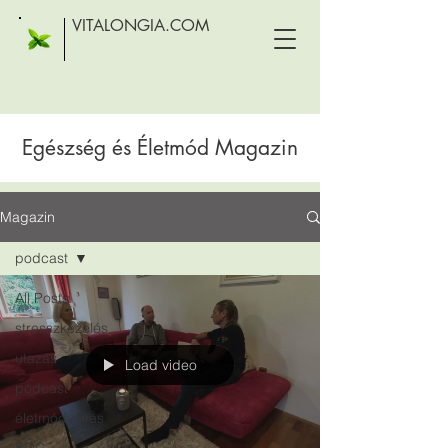
VITALONGIA.COM
Egészség és Életmód Magazin
Magazin
podcast
All Posts
stresszkezelés
utazás
Load video
podcast
életmódváltás