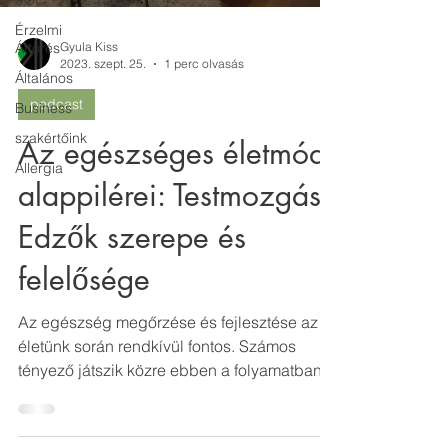
SOC
Érzelmi
Áttörés
Gyula Kiss
2023. szept. 25.
1 perc olvasás
Általános
podcast
Business
szakértőink
Az egészséges életmód
Allergia
alappilérei: Testmozgás -
Edzők szerepe és
felelősége
Az egészség megőrzése és fejlesztése az
életünk során rendkívül fontos. Számos
tényező játszik közre ebben a folyamatban,
és az egyik...