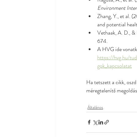
Environment Inter
Zhang, Y., et al. 
and potential healt
Vethaak, A. D., & 
674.
A HVG ide vonatko
https://hvg.hu/t
gok_kapcsolatat
Ha tetszett a cikk, osz
méregtelenítő megoldás
Általános