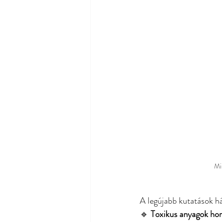
Mi
A legújabb kutatások há
🔹 
Toxikus anyagok ho