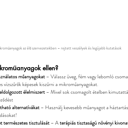
kroműanyagok az élő szervezetekben – rejtett veszélyek és legújabb kutatások
ikroműanyagok ellen?
asználatos műanyagokat
 – Válassz üveg, fém vagy lebomló csoma
s vízszűrők képesek kiszűrni a mikroműanyagokat.
ldolgozott élelmiszert
 – Mivel sok csomagolt ételben kimutattá
ződést
ható alternatívákat
 – Használj kevesebb műanyagot a háztartá
dásokat!
t természetes tisztulását
 – A 
terápiás tisztaságú növényi kivona