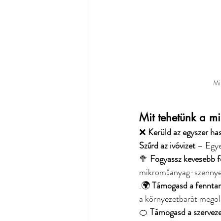
Mi
Mit tehetünk a m
❌ 
Kerüld az egyszer h
Szűrd az ivóvizet
 – Egye
🥦 
Fogyassz kevesebb fe
mikroműanyag-szennye
.🌍 
Támogasd a fenntart
a környezetbarát megol
🍊 
Támogasd a szerveze