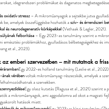
arokat, idegrendszeri problémákat és daganatos megbetegedése
és oxidatív stressz
 – A mikroműanyagok a sejtekbe jutva gyullad
ak be, amelyek összefüggésbe hozhatók a 
szív- és érrendszeri be
al és neurodegeneratív kórképekkel
 (Vethaak & Legler, 2021).
úlyának felborítása
 – Egy 2023-as tanulmány szerint a mikr
ami emésztési problémákhoz, gyulladásos bélbetegségekhez és i
ang et al., 2023).
z emberi szervezetben – mit mutatnak a friss
véráramban
Egy 2022-es holland tanulmány (Leslie et al., 2022)
ának vérében
 voltak mikroműanyag-részecskék, amelyek a szer
 felhalmozódhatnak a szervekben.
 szennyeződése
Egy olasz kutatás (Ragusa et al., 2021) szerint a 
hatók a mikroműanyagok, ami aggodalomra ad okot a magzati fejl
gyakorolt hatások miatt.
roblémák és mikroműanyagok
Egy 2023-as kínai tanulmány (Zhan