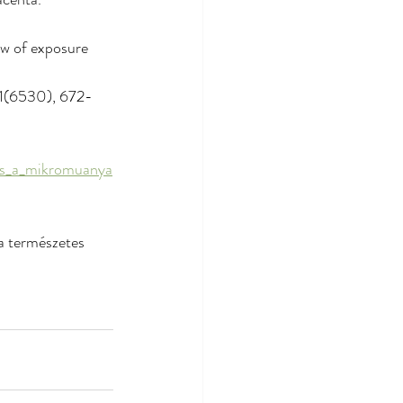
ew of exposure 
71(6530), 672-
es_a_mikromuanya
a természetes 