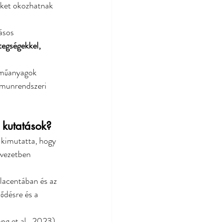
ket okozhatnak 
ásos 
tegségekkel, 
oműanyagok 
mmunrendszeri 
 kutatások?
 kimutatta, hogy 
vezetben 
placentában és az 
ődésre és a 
g et al., 2023) 