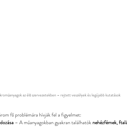
kroműanyagok az élő szervezetekben – rejtett veszélyek és legújabb kutatások
rom fő problémára hívják fel a figyelmet:
rdozása
 – A műanyagokban gyakran találhatók 
nehézfémek, ftal