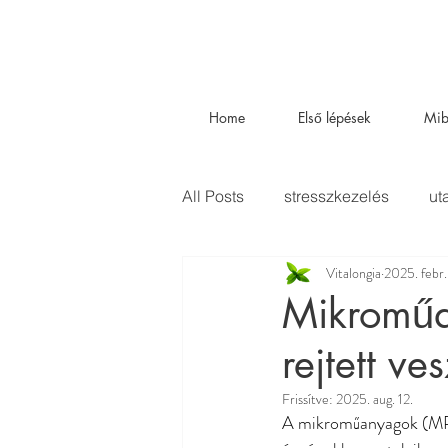
Home
Első lépések
Mib
All Posts
stresszkezelés
ut
Vitalongia
2025. febr.
Business
szakértőink
Mikroműa
rejtett v
Frissítve:
2025. aug. 12.
A mikroműanyagok (MP –