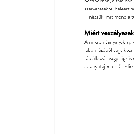
óceánokban, a talajban,
szervezetekre, beleértv
– nézzük, mit mond a 
Miért veszélyes
A mikroműanyagok apró
lebomlásából vagy kozme
táplálkozás vagy légzés
az anyatejben is (Leslie