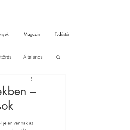
ények
Magazin
Tudástár
ttörés
Általános
ekben –
sok
jelen vannak az 