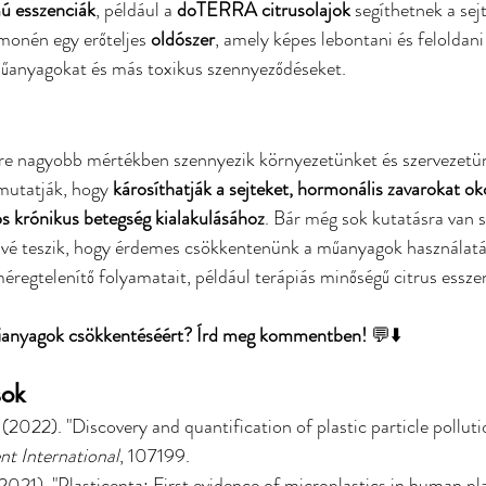
ú esszenciák
, például a 
doTERRA citrusolajok
 segíthetnek a sejt
monén egy erőteljes 
oldószer
, amely képes lebontani és feloldani
űanyagokat és más toxikus szennyeződéseket.
 nagyobb mértékben szennyezik környezetünket és szervezetünk
mutatják, hogy 
károsíthatják a sejteket, hormonális zavarokat ok
s krónikus betegség kialakulásához
. Bár még sok kutatásra van s
é teszik, hogy érdemes csökkentenünk a műanyagok használatát
éregtelenítő folyamatait, például terápiás minőségű citrus essze
műanyagok csökkentéséért? Írd meg kommentben!
 💬⬇️
sok
l. (2022). "Discovery and quantification of plastic particle pollu
t International
, 107199.
(2021). "Plasticenta: First evidence of microplastics in human pl