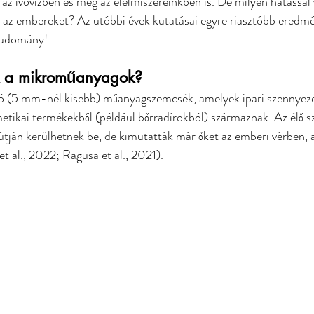
 az ivóvízben és még az élelmiszereinkben is. De milyen hatással 
e az embereket? Az utóbbi évek kutatásai egyre riasztóbb eredmé
tudomány!
ek a mikroműanyagok?
 (5 mm-nél kisebb) műanyagszemcsék, amelyek ipari szennyezé
tikai termékekből (például bőrradírokból) származnak. Az élő s
 útján kerülhetnek be, de kimutatták már őket az emberi vérben, 
 et al., 2022; Ragusa et al., 2021).