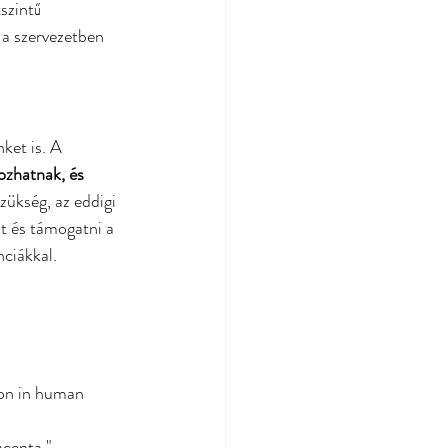
szintű 
 a szervezetben 
et is. A 
ozhatnak, és 
zükség, az eddigi 
 és támogatni a 
nciákkal.
tion in human 
acenta." 