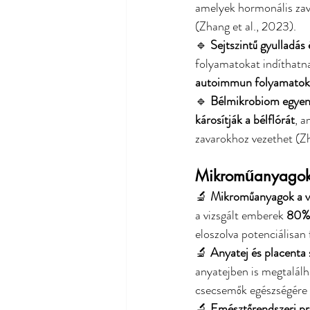
amelyek hormonális zav
(Zhang et al., 2023).
🔹 
Sejtszintű gyulladás 
folyamatokat indíthatn
autoimmun folyamatokk
🔹 
Bélmikrobiom egyens
károsítják a bélflórát
, 
zavarokhoz vezethet (Zh
Mikroműanyagok a
🔬 
Mikroműanyagok a 
a vizsgált emberek 
80%-
eloszolva potenciálisan
🔬 
Anyatej és placenta
anyatejben is megtalál
csecsemők egészségére 
🔬 
Emésztőrendszeri p