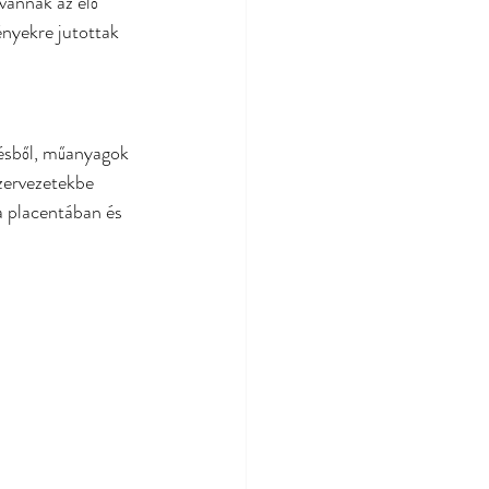
vannak az élő 
nyekre jutottak 
sből, műanyagok 
zervezetekbe 
a placentában és 