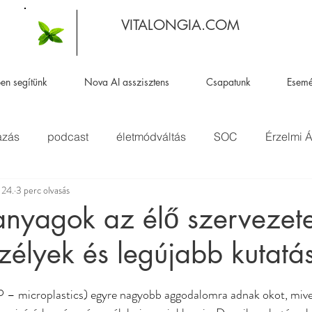
VITALONGIA.COM
en segítünk
Nova AI asszisztens
Csapatunk
Esem
azás
podcast
életmódváltás
SOC
Érzelmi Á
 24.
3 perc olvasás
Allergia
nyagok az élő szervezet
eszélyek és legújabb kutatá
 microplastics) egyre nagyobb aggodalomra adnak okot, mivel 