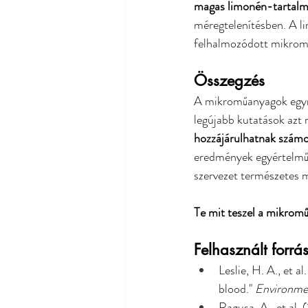
magas limonén-tartalm
méregtelenítésben. A li
felhalmozódott mikrom
Összegzés
A mikroműanyagok egyre
legújabb kutatások azt 
hozzájárulhatnak számo
eredmények egyértelműv
szervezet természetes m
Te mit teszel a mikro
Felhasznált forrá
Leslie, H. A., et a
blood." 
Environmen
Ragusa, A., et al. 