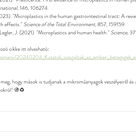
national
, 146, 106274.
(2023). "Microplastics in the human gastrointestinal tract: A revi
h effects." 
Science of the Total Environment
, 857, 159159.
Legler, J. (2021). "Microplastics and human health." 
Science
, 3
zó cikke itt olvasható:
udomany/20240204_Kutatok_vizsgaltak_az_emberi_betegsgek_
d meg, hogy mások is tudjanak a mikroműanyagok veszélyeiről és 
okról! 🚯♻️