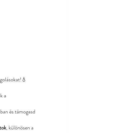
golásokat!💧 
k a 
sban és támogasd 
tok
, különösen a 