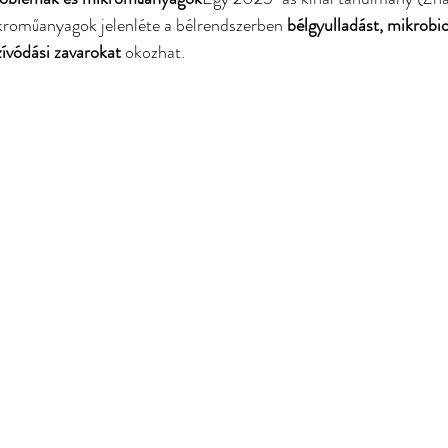
kroműanyagok jelenléte a bélrendszerben 
bélgyulladást, mikrobi
zívódási zavarokat
 okozhat.