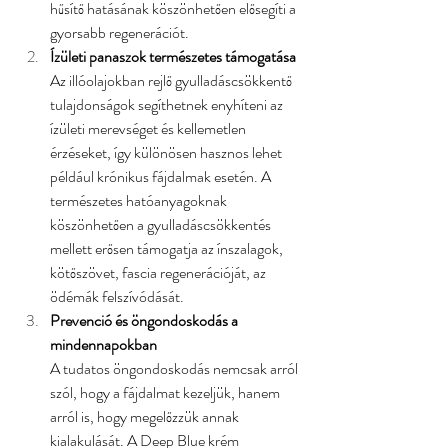
hűsítő hatásának köszönhetően elősegíti a 
gyorsabb regenerációt.
Ízületi panaszok természetes támogatása
Az illóolajokban rejlő gyulladáscsökkentő 
tulajdonságok segíthetnek enyhíteni az 
ízületi merevséget és kellemetlen 
érzéseket, így különösen hasznos lehet 
például krónikus fájdalmak esetén. A 
természetes hatóanyagoknak 
köszönhetően a gyulladáscsökkentés 
mellett erősen támogatja az ínszalagok, 
kötőszövet, fascia regenerációját, az 
ödémák felszívódását.
Prevenció és öngondoskodás a 
mindennapokban
A tudatos öngondoskodás nemcsak arról 
szól, hogy a fájdalmat kezeljük, hanem 
arról is, hogy megelőzzük annak 
kialakulását. A Deep Blue krém 