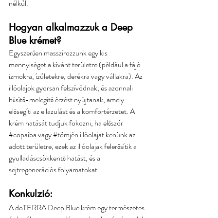
nélkül.
Hogyan alkalmazzuk a Deep 
Blue krémet?
Egyszerűen masszírozzunk egy kis 
mennyiséget a kívánt területre (például a fájó 
izmokra, ízületekre, derékra vagy vállakra). Az 
illóolajok gyorsan felszívódnak, és azonnali 
hűsítő-melegítő érzést nyújtanak, amely 
elősegíti az ellazulást és a komfortérzetet. A 
krém hatását tudjuk fokozni, ha először 
#copaiba
 vagy 
#tömjén
 illóolajat kenünk az 
adott területre, ezek az illóolajak felerősítik a 
gyulladáscsökkentő hatást, és a 
sejtregenerációs folyamatokat.
Konkulzió:
A doTERRA Deep Blue krém egy természetes 