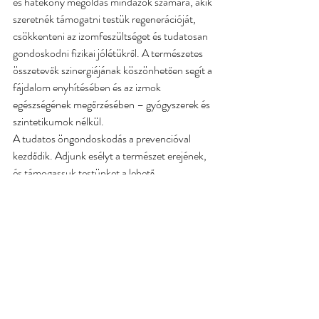
és hatékony megoldás mindazok számára, akik 
szeretnék támogatni testük regenerációját, 
csökkenteni az izomfeszültséget és tudatosan 
gondoskodni fizikai jólétükről. A természetes 
összetevők szinergiájának köszönhetően segít a 
fájdalom enyhítésében és az izmok 
egészségének megőrzésében – gyógyszerek és 
szintetikumok nélkül.
A tudatos öngondoskodás a prevencióval 
kezdődik. Adjunk esélyt a természet erejének, 
és támogassuk testünket a lehető 
legkíméletesebb módon! 🌿💙
Csatlakozz közösségünkhöz és haladj velünk 
lépésről lépésre a testi-lelki egészséged 
kialakításának útján!
Ha kíváncsi a hasznos gyógynövények 
egészségre gyakorolt pozitív hatásaira és 
leghatékonyabb felhasználási módjaira, 