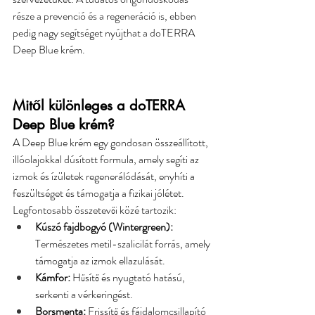
része a prevenció és a regeneráció is, ebben 
pedig nagy segítséget nyújthat a doTERRA 
Deep Blue krém.
Mitől különleges a doTERRA 
Deep Blue krém?
A Deep Blue krém egy gondosan összeállított, 
illóolajokkal dúsított formula, amely segíti az 
izmok és ízületek regenerálódását, enyhíti a 
feszültséget és támogatja a fizikai jólétet. 
Legfontosabb összetevői közé tartozik:
Kúszó fajdbogyó (Wintergreen):
Természetes metil-szalicilát forrás, amely 
támogatja az izmok ellazulását.
Kámfor:
 Hűsítő és nyugtató hatású, 
serkenti a vérkeringést.
Borsmenta:
 Frissítő és fájdalomcsillapító 