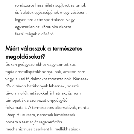
rendszeres használata segíthet az izmok 
és ízületek egészségének megőrzésében, 
legyen szó aktív sportolásról vagy 
egyszerűen az ülőmunka okozta 
feszültségek oldásáról.
Miért válasszuk a természetes 
megoldásokat?
Sokan gyógyszerekhez vagy szintetikus 
fájdalomcsillapítókhoz nyúlnak, amikor izom- 
vagy ízületi fájdalmakat tapasztalnak. Bár ezek 
rövid távon hatékonyak lehetnek, hosszú 
távon mellékhatásokkal járhatnak, és nem 
támogatják a szervezet öngyógyító 
folyamatait. A természetes alternatívák, mint a 
Deep Blue krém, nemcsak kíméletesek, 
hanem a test saját regenerációs 
mechanizmusait serkentik, mellékhatások 