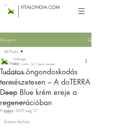
VITALONGIA.COM
Bejegyzés
All Posts
Vitalongia
All Posts
2025. márc. 24.
2 perc olvasás
Tudatos öngondoskodás
stresszkezelés
természetesen – A doTERRA
utazás
Deep Blue krém ereje a
podcast
regenerációban
életmódváltás
Frissítve:
2025. aug. 12.
SOC
Érzelmi Áttörés