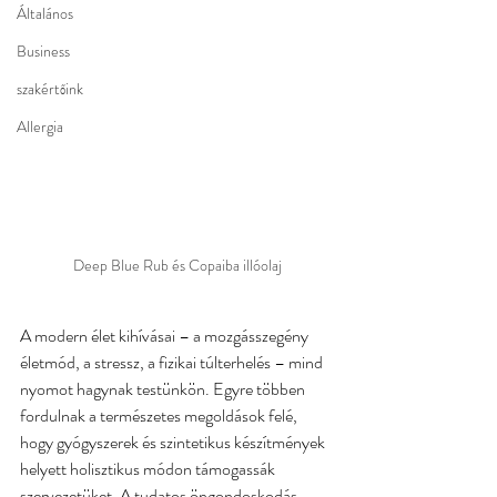
Általános
Business
szakértőink
Allergia
Deep Blue Rub és Copaiba illóolaj
A modern élet kihívásai – a mozgásszegény 
életmód, a stressz, a fizikai túlterhelés – mind 
nyomot hagynak testünkön. Egyre többen 
fordulnak a természetes megoldások felé, 
hogy gyógyszerek és szintetikus készítmények 
helyett holisztikus módon támogassák 
szervezetüket. A tudatos öngondoskodás 