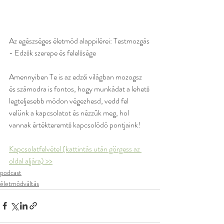
Az egészséges életmód alappilérei: Testmozgás 
- Edzők szerepe és felelősége
Amennyiben Te is az edzői világban mozogsz 
és számodra is fontos, hogy munkádat a lehető 
legteljesebb módon végezhesd, vedd fel 
velünk a kapcsolatot és nézzük meg, hol 
vannak értékteremtő kapcsolódó pontjaink! 
Kapcsolatfelvétel (kattintás után görgess az 
oldal aljára) >>
podcast
életmódváltás