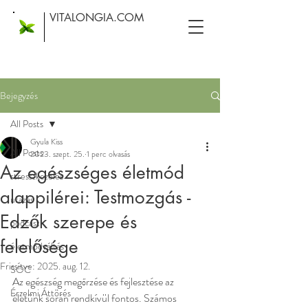
VITALONGIA.COM
Bejegyzés
All Posts
Gyula Kiss
All Posts
2023. szept. 25.
1 perc olvasás
Az egészséges életmód
stresszkezelés
alappilérei: Testmozgás -
utazás
Edzők szerepe és
podcast
felelősége
életmódváltás
Frissítve:
2025. aug. 12.
SOC
Az egészség megőrzése és fejlesztése az 
Érzelmi Áttörés
életünk során rendkívül fontos. Számos 