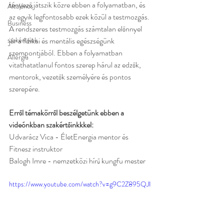
tényező játszik közre ebben a folyamatban, és 
Általános
az egyik legfontosabb ezek közül a testmozgás. 
Business
A rendszeres testmozgás számtalan előnnyel 
szakértőink
jár a fizikai és mentális egészségünk 
szempontjából. Ebben a folyamatban 
Allergia
vitathatatlanul fontos szerep hárul az edzők, 
mentorok, vezetők személyére és pontos 
szerepére. 
Erről témakörről beszélgetünk ebben a 
videónkban szakértőinkkkel: 
Udvarácz Vica - ÉletEnergia mentor és 
Fitnesz instruktor
Balogh Imre - nemzetközi hírű kungfu mester
https://www.youtube.com/watch?v=g9C2Z895QJI