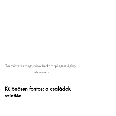
Természetes megoldások hétköznapi egészségügyi 
kihívásokra
Különösen fontos: a családok 
szintjén
A mai szülők gyakori érzése: 
tehetetlenség
. 
Nem értik, mitől beteg a gyerek, mitől nem 
alszik, mitől nyűgös. És a leggyorsabb válasz: 