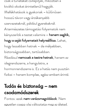
csak a tüneteket csillapítják, miközben a 
kiváltó okokat érintetlenül hagyják. 
Mellékhatások is gyakoriak – különösen 
hosszú távon vagy érzékenyebb 
szervezeteknél, például gyerekeknél.
A természetes támogatási folyamatok nem 
kényszerítik a testet valamire – 
hanem segítik, 
hogy a saját folyamatait helyreállítsa.
 Lehet, 
hogy lassabban hatnak – de mélyebben, 
biztonságosabban, tartósabban.
Ráadásul 
nemcsak a testre hatnak
, hanem az 
idegrendszerre, a hangulatra, a 
hormonrendszerre is. Ez a hatás nem pusztán 
fizikai – hanem komplex, egész embert érintő.
Tudás és biztonság – nem 
csodamódszerek
Fontos: ezek 
nem varázsmegoldások
. Nem 
egyetlen csepp olaj változtatja meg az életed. 