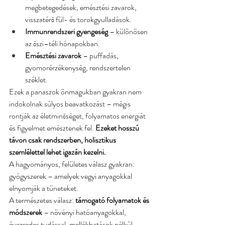
megbetegedések, emésztési zavarok, 
visszatérő fül- és torokgyulladások.
Immunrendszeri gyengeség
 – különösen 
az őszi–téli hónapokban.
Emésztési zavarok
 – puffadás, 
gyomorérzékenység, rendszertelen 
széklet.
Ezek a panaszok önmagukban gyakran nem 
indokolnak súlyos beavatkozást – mégis 
rontják az életminőséget, folyamatos energiát 
és figyelmet emésztenek fel. 
Ezeket hosszú 
távon csak rendszerben, holisztikus 
szemlélettel lehet igazán kezelni.
A hagyományos, felületes válasz gyakran: 
gyógyszerek – amelyek vegyi anyagokkal 
elnyomják a tüneteket.
A természetes válasz: 
támogató folyamatok és 
módszerek
 – növényi hatóanyagokkal, 
évezredes tudással, mellékhatások nélkül.