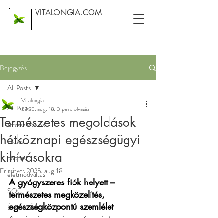
VITALONGIA.COM
Bejegyzés
All Posts
Vitalongia
All Posts
2025. aug. 18.
3 perc olvasás
Természetes megoldások
stresszkezelés
hétköznapi egészségügyi
utazás
kihívásokra
podcast
Frissítve:
2025. aug. 18.
életmódváltás
A gyógyszeres fiók helyett – 
SOC
természetes megközelítés, 
egészségközpontú szemlélet
Érzelmi Áttörés