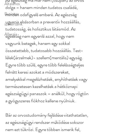
Az egészség ma már nem (csupán) az orvos 
Általános
dolga – hanem minden tudatos családé, 
Business
minden odafigyelő emberé. Az egészség 
ugyanis elsősorban a preventív hozzáállás, 
szakértőink
tudatosság, és holisztikus látásmód. Az 
Allergia
egészség nem egyenlő azzal, hogy nem 
vagyunk betegek, hanem egy sokkal 
összetettebb, tudatosabb hozzáállás. Test- 
lélek(érzelmek)- szellem(mentális) egység. 
Egyre több szülő, egyre több felelősségteljes 
felnőtt keresi azokat a módszereket, 
amelyekkel megelőzhetőek, enyhíthetőek vagy 
természetesen kezelhetőek a hétköznapi 
egészségügyi panaszok – anélkül, hogy rögtön 
a gyógyszeres fiókhoz kellene nyúlniuk.
Bár az orvostudomány fejlődése vitathatatlan, 
az egészségügyi rendszer működése sokszor 
nem ezt tükrözi. Egyre többen ismerik fel, 