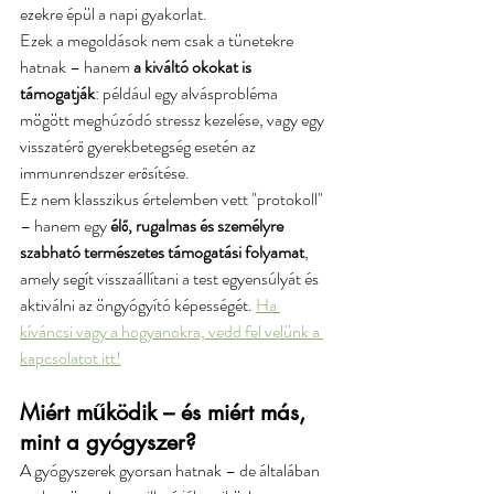
ezekre épül a napi gyakorlat.
Ezek a megoldások nem csak a tünetekre 
hatnak – hanem 
a kiváltó okokat is 
támogatják
: például egy alvásprobléma 
mögött meghúzódó stressz kezelése, vagy egy 
visszatérő gyerekbetegség esetén az 
immunrendszer erősítése.
Ez nem klasszikus értelemben vett "protokoll" 
– hanem egy 
élő, rugalmas és személyre 
szabható természetes támogatási folyamat
, 
amely segít visszaállítani a test egyensúlyát és 
aktiválni az öngyógyító képességét. 
Ha 
kíváncsi vagy a hogyanokra, vedd fel velünk a 
kapcsolatot itt!
Miért működik – és miért más, 
mint a gyógyszer?
A gyógyszerek gyorsan hatnak – de általában 