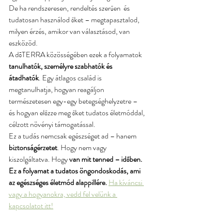
De ha rendszeresen, rendeltés szerűen  és 
tudatosan használod őket – megtapasztalod, 
milyen érzés, amikor van választásod, van 
eszközöd.
A dōTERRA közösségében ezek a folyamatok 
tanulhatók, személyre szabhatók és 
átadhatók
. Egy átlagos család is 
megtanulhatja, hogyan reagáljon 
természetesen egy-egy betegséghelyzetre – 
és hogyan előzze meg őket tudatos életmóddal, 
célzott növényi támogatással.
Ez a tudás nemcsak egészséget ad – hanem 
biztonságérzetet
. Hogy nem vagy 
kiszolgáltatva. Hogy 
van mit tenned – időben. 
Ez a folyamat a tudatos öngondoskodás, ami 
az egészséges életmód alappillére. 
Ha kíváncsi 
vagy a hogyanokra, vedd fel velünk a 
kapcsolatot itt!