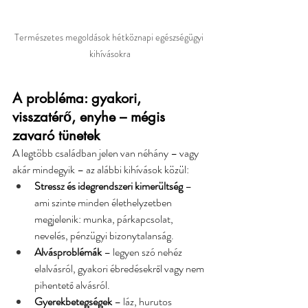
Természetes megoldások hétköznapi egészségügyi 
kihívásokra
A probléma: gyakori, 
visszatérő, enyhe – mégis 
zavaró tünetek
A legtöbb családban jelen van néhány – vagy 
akár mindegyik – az alábbi kihívások közül:
Stressz és idegrendszeri kimerültség
 – 
ami szinte minden élethelyzetben 
megjelenik: munka, párkapcsolat, 
nevelés, pénzügyi bizonytalanság.
Alvásproblémák
 – legyen szó nehéz 
elalvásról, gyakori ébredésekről vagy nem 
pihentető alvásról.
Gyerekbetegségek
 – láz, hurutos 