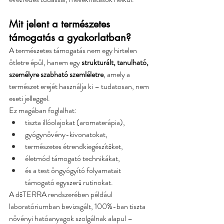
Mit jelent a természetes 
támogatás a gyakorlatban?
A természetes támogatás nem egy hirtelen 
ötletre épül, hanem egy 
strukturált, tanulható, 
személyre szabható szemléletre
, amely a 
természet erejét használja ki – tudatosan, nem 
eseti jelleggel.
Ez magában foglalhat:
tiszta illóolajokat (aromaterápia),
gyógynövény-kivonatokat,
természetes étrendkiegészítőket,
életmód támogató technikákat,
és a test öngyógyító folyamatait 
támogató egyszerű rutinokat.
A dōTERRA rendszerében például 
laboratóriumban bevizsgált, 100%-ban tiszta 
növényi hatóanyagok szolgálnak alapul – 