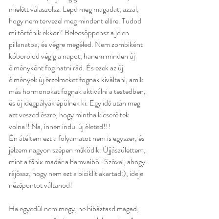
mielőtt válaszolsz. Lepd meg magadat, azzal, 
hogy nem tervezel meg mindent előre. Tudod 
mi történik ekkor? Belecsöppensz a jelen 
pillanatba, és végre megéled. Nem zombiként 
kóborolod végig a napot, hanem minden új 
élményként fog hatni rád. És ezek az új 
élmények új érzelmeket fognak kiváltani, amik 
más hormonokat fognak aktiválni a testedben, 
és új idegpályák épülnek ki. Egy idő után meg 
azt veszed észre, hogy mintha kicseréltek 
volna!! Na, innen indul új életed!!! 
Én átéltem ezt a folyamatot nem is egyszer, és 
jelzem nagyon szépen működik. Újjászülettem, 
mint a főnix madár a hamvaiból. Szóval, ahogy 
rájössz, hogy nem ezt a biciklit akartad:), ideje 
nézőpontot váltanod!
Ha egyedül nem megy, ne hibáztasd magad, 