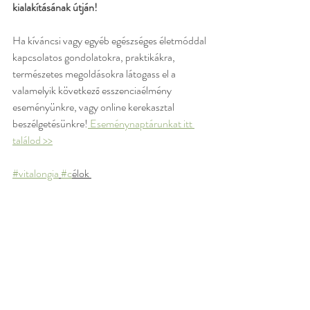
kialakításának útján!
Ha kíváncsi vagy egyéb egészséges életmóddal 
kapcsolatos gondolatokra, praktikákra, 
természetes megoldásokra látogass el a 
valamelyik következő esszenciaélmény 
eseményünkre, vagy online kerekasztal 
beszélgetésünkre!
 Eseménynaptárunkat itt 
találod >>
#vitalongia
#c
élok 
#egészség
#s
zemélyiségfejlesztés 
#
fejlödés
#wellness
#jóllét
#gyógynövények
#t
ermészetesmegoldások
#m
entálistréning 
#egészségeséletmód
#gondolkodásmód
#stres
szkezelés
#relaxáció
#rekreáció
#illóolajok
életmódváltás