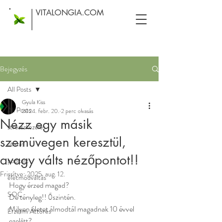
VITALONGIA.COM
Bejegyzés
All Posts
Gyula Kiss
All Posts
2024. febr. 20.
2 perc olvasás
Nézz egy másik
stresszkezelés
szemüvegen keresztül,
utazás
avagy válts nézőpontot!!
podcast
Frissítve:
2025. aug. 12.
életmódváltás
Hogy érzed magad? 
SOC
De tényleg!! Őszintén.
Milyen életet álmodtál magadnak 10 évvel 
Érzelmi Áttörés
ezelőtt?