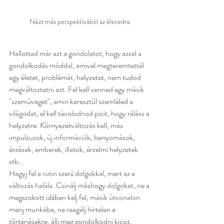
Nézz más perspektívából az életedre
Hallottad már azt a gondolatot, hogy azzal a 
gondolkodás móddal, amivel megteremtettél 
egy életet, problémát, helyzetet, nem tudod 
megváltoztatni azt. Fel kell venned egy másik 
"szemüveget", amin keresztül szemléled a 
világodat, el kell távolodnod picit, hogy ráláss a 
helyzetre. Környezetváltozás kell, más 
impulzusok, új információk, benyomások, 
érzések, emberek, illatok, érzelmi helyzetek 
stb.. 
Hagyj fel a rutin szerű dolgokkal, mert az a 
változás halála. Csinálj máshogy dolgokat, ne a 
megszokott időben kelj fel, másik útvonalon 
menj munkába, ne reagálj hirtelen a 
történésekre, állj meg gondolkodni kicsit, 