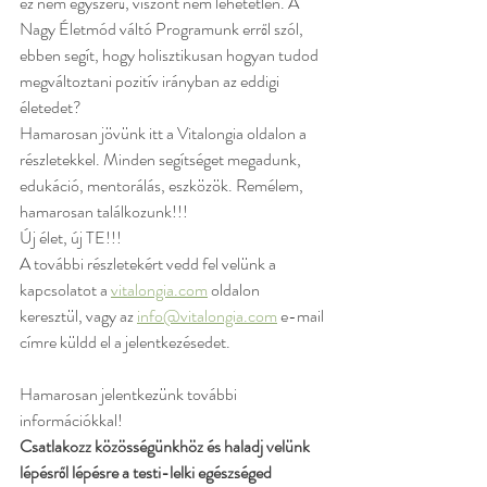
ez nem egyszerű, viszont nem lehetetlen. A 
Nagy Életmód váltó Programunk erről szól, 
ebben segít, hogy holisztikusan hogyan tudod 
megváltoztani pozitív irányban az eddigi 
életedet? 
Hamarosan jövünk itt a Vitalongia oldalon a 
részletekkel. Minden segítséget megadunk, 
edukáció, mentorálás, eszközök. Remélem, 
hamarosan találkozunk!!!
Új élet, új TE!!!
A további részletekért vedd fel velünk a 
kapcsolatot a 
vitalongia.com
 oldalon 
keresztül, vagy az 
info@vitalongia.com
 e-mail 
címre küldd el a jelentkezésedet.
Hamarosan jelentkezünk további 
információkkal!
Csatlakozz közösségünkhöz és haladj velünk 
lépésről lépésre a testi-lelki egészséged 