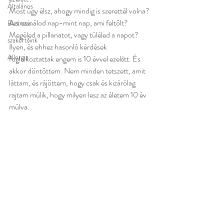
Általános
Most úgy élsz, ahogy mindig is szerettél volna?
Azt csinálod nap-mint nap, ami feltölt?
Business
Megéled a pillanatot, vagy túléled a napot?
szakértőink
Ilyen, és ehhez hasonló kérdések 
Allergia
foglalkoztattak engem is 10 évvel ezelőtt. És 
akkor döntöttem. Nem minden tetszett, amit 
láttam, és rájöttem, hogy csak és kizárólag 
rajtam múlik, hogy milyen lesz az életem 10 év 
múlva. 