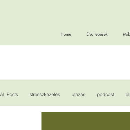
Home
Első lépések
Mib
All Posts
stresszkezelés
utazás
podcast
é
szakértőink
Allergia