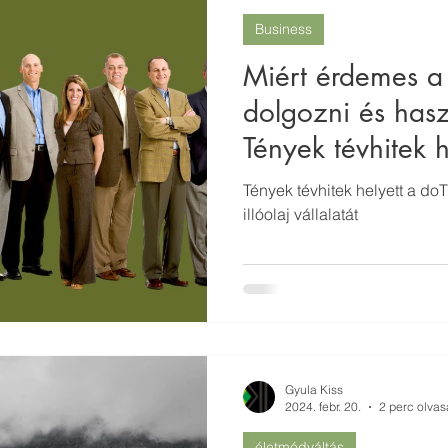
Business
Miért érdemes a
dolgozni és hasz
Tények tévhitek h
Tények tévhitek helyett a do
illóolaj vállalatát
Gyula Kiss
2024. febr. 20.
2 perc olvas
életmódváltás