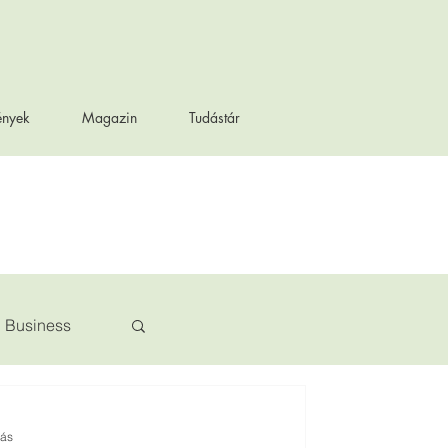
ények
Magazin
Tudástár
Business
sás