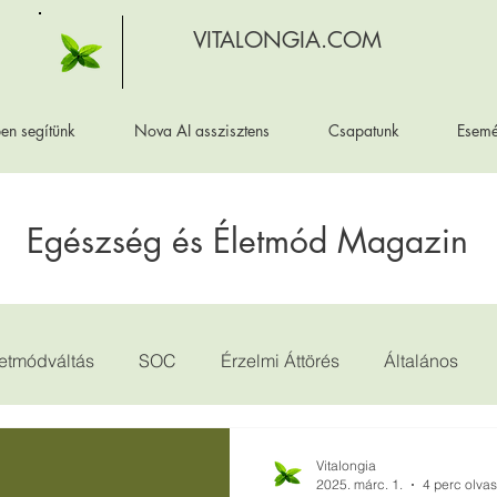
VITALONGIA.COM
en segítünk
Nova AI asszisztens
Csapatunk
Esem
Egészség és Életmód Magazin
letmódváltás
SOC
Érzelmi Áttörés
Általános
Vitalongia
2025. márc. 1.
4 perc olva