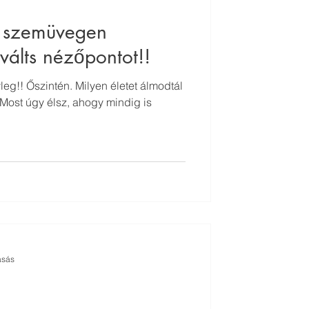
 szemüvegen
 válts nézőpontot!!
g!! Őszintén. Milyen életet álmodtál
Most úgy élsz, ahogy mindig is
asás